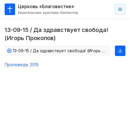
Церковь «Благовестие»
Евангельских христиан-баптистов
Главная
13-09-15 / Да здравствует свобода!
О
(Игорь Прокопов)
нас
13-09-15 / Да здравствует свобода! (Игорь Прокопов)
Кто такие баптисты?
Мы на карте
Проповеди. 2015
Проповеди
Пасторское наставление
Проповеди
Серии проповедей
Трансляции