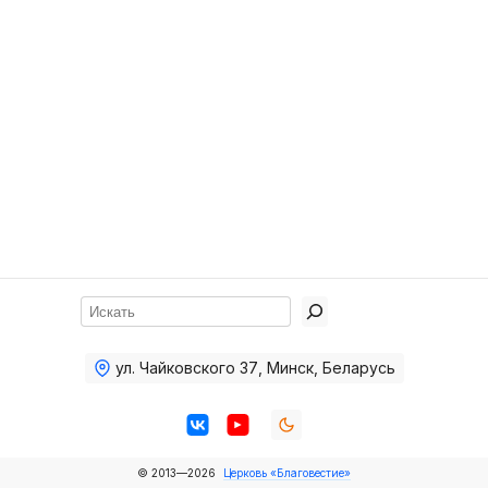
Хор
Прославление
Библия
Воскресная
школа
Фото Воскресной школы
Видео Воскресной школы
Фото
Поиск
Видео
ул. Чайковского 37
,
Минск, Беларусь
Архив
Пожертвования
© 2013—2026
Церковь «Благовестие»