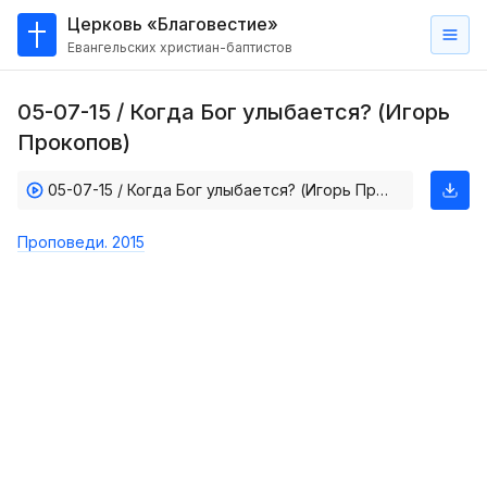
Церковь «Благовестие»
Евангельских христиан-баптистов
Главная
05-07-15 / Когда Бог улыбается? (Игорь
О
Прокопов)
нас
05-07-15 / Когда Бог улыбается? (Игорь Прокопов)
Кто такие баптисты?
Мы на карте
Проповеди. 2015
Проповеди
Пасторское наставление
Проповеди
Серии проповедей
Трансляции