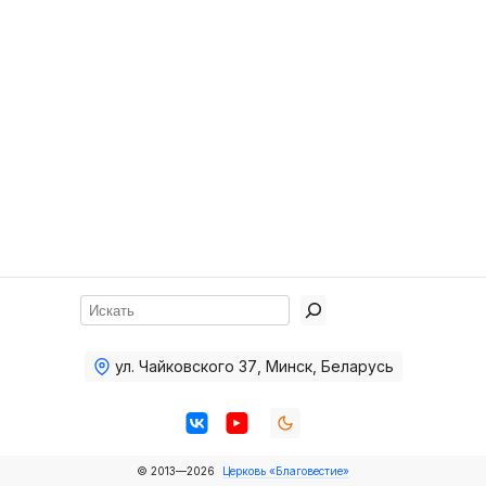
Хор
Прославление
Библия
Воскресная
школа
Фото Воскресной школы
Видео Воскресной школы
Фото
Поиск
Видео
ул. Чайковского 37
,
Минск, Беларусь
Архив
Пожертвования
© 2013—2026
Церковь «Благовестие»