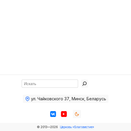
Хор
Прославление
Библия
Воскресная
школа
Фото Воскресной школы
Видео Воскресной школы
Фото
Поиск
Видео
ул. Чайковского 37
,
Минск, Беларусь
Архив
Пожертвования
© 2013—2026
Церковь «Благовестие»