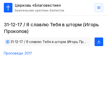
Церковь «Благовестие»
Евангельских христиан-баптистов
Главная
31-12-17 / Я славлю Тебя в шторм (Игорь
О
Прокопов)
нас
31-12-17 / Я славлю Тебя в шторм (Игорь Прокопов)
Кто такие баптисты?
Мы на карте
Проповеди. 2017
Проповеди
Пасторское наставление
Проповеди
Серии проповедей
Трансляции