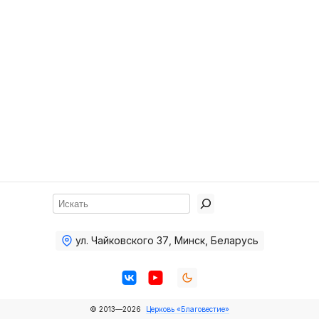
Хор
Прославление
Библия
Воскресная
школа
Фото Воскресной школы
Видео Воскресной школы
Фото
Поиск
Видео
ул. Чайковского 37
,
Минск, Беларусь
Архив
Пожертвования
© 2013—2026
Церковь «Благовестие»