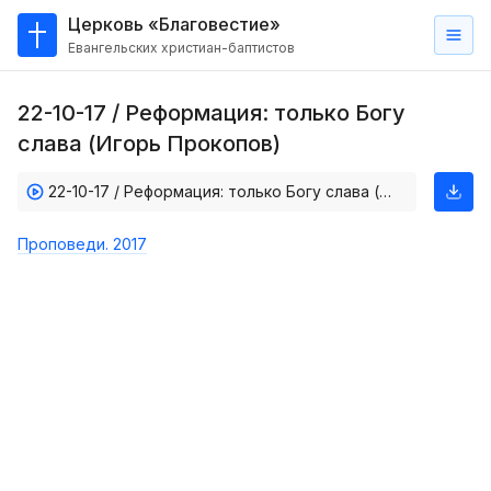
Церковь «Благовестие»
Евангельских христиан-баптистов
Главная
22-10-17 / Реформация: только Богу
О
слава (Игорь Прокопов)
нас
22-10-17 / Реформация: только Богу слава (Игорь Прокопов)
Кто такие баптисты?
Мы на карте
Проповеди. 2017
Проповеди
Пасторское наставление
Проповеди
Серии проповедей
Трансляции