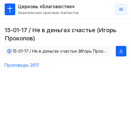
Церковь «Благовестие»
Евангельских христиан-баптистов
Главная
15-01-17 / Не в деньгах счастье (Игорь
О
Прокопов)
нас
15-01-17 / Не в деньгах счастье (Игорь Прокопов)
Кто такие баптисты?
Мы на карте
Проповеди. 2017
Проповеди
Пасторское наставление
Проповеди
Серии проповедей
Трансляции