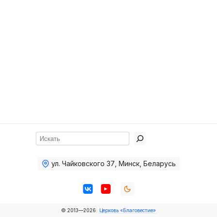
Хор
Прославление
Библия
Воскресная
школа
Фото Воскресной школы
Видео Воскресной школы
Фото
Поиск
Видео
ул. Чайковского 37
,
Минск, Беларусь
Архив
Пожертвования
© 2013—2026
Церковь «Благовестие»