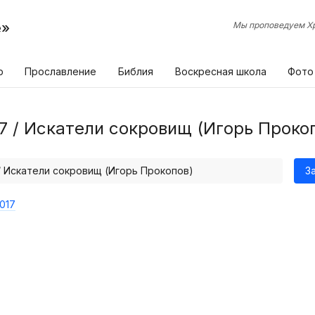
е»
Мы проповедуем Хр
р
Прославление
Библия
Воскресная школа
Фото
7 / Искатели сокровищ (Игорь Проко
 / Искатели сокровищ (Игорь Прокопов)
З
017