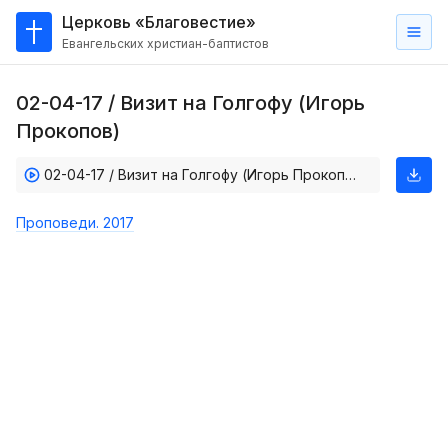
Церковь «Благовестие»
Евангельских христиан-баптистов
Главная
02-04-17 / Визит на Голгофу (Игорь
О
Прокопов)
нас
02-04-17 / Визит на Голгофу (Игорь Прокопов)
Кто такие баптисты?
Мы на карте
Проповеди. 2017
Проповеди
Пасторское наставление
Проповеди
Серии проповедей
Трансляции