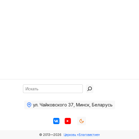
Хор
Прославление
Библия
Воскресная
школа
Фото Воскресной школы
Видео Воскресной школы
Фото
Поиск
Видео
ул. Чайковского 37
,
Минск, Беларусь
Архив
Пожертвования
© 2013—2026
Церковь «Благовестие»