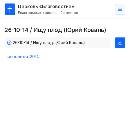
Церковь «Благовестие»
Евангельских христиан-баптистов
Главная
26-10-14 / Ищу плод (Юрий Коваль)
О
нас
26-10-14 / Ищу плод. (Юрий Коваль)
Кто такие баптисты?
Проповеди. 2014
Мы на карте
Проповеди
Пасторское наставление
Проповеди
Серии проповедей
Трансляции