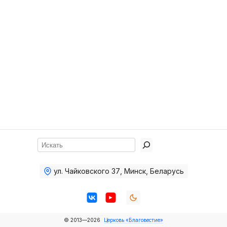
Хор
Прославление
Библия
Воскресная
школа
Фото Воскресной школы
Видео Воскресной школы
Фото
Поиск
Видео
ул. Чайковского 37
,
Минск, Беларусь
Архив
Пожертвования
© 2013—2026
Церковь «Благовестие»