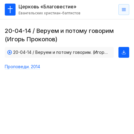
Церковь «Благовестие»
Евангельских христиан-баптистов
Главная
20-04-14 / Веруем и потому говорим
О
(Игорь Прокопов)
нас
20-04-14 / Веруем и потому говорим. (Игорь Прокопов)
Кто такие баптисты?
Мы на карте
Проповеди. 2014
Проповеди
Пасторское наставление
Проповеди
Серии проповедей
Трансляции