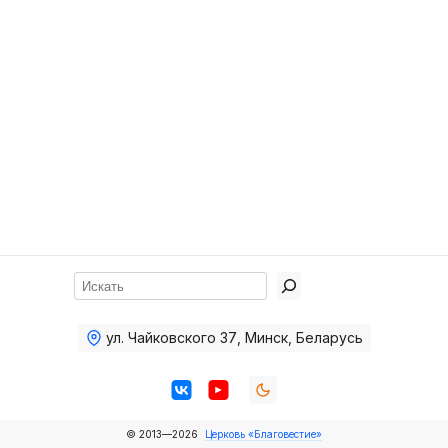
Хор
Прославление
Библия
Воскресная
школа
Фото Воскресной школы
Видео Воскресной школы
Фото
Поиск
Видео
ул. Чайковского 37
,
Минск, Беларусь
Архив
Пожертвования
© 2013—2026
Церковь «Благовестие»