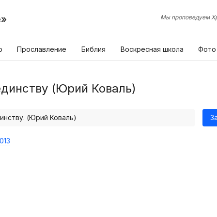
е»
Мы проповедуем Хр
р
Прославление
Библия
Воскресная школа
Фото
единству (Юрий Коваль)
инству. (Юрий Коваль)
З
013