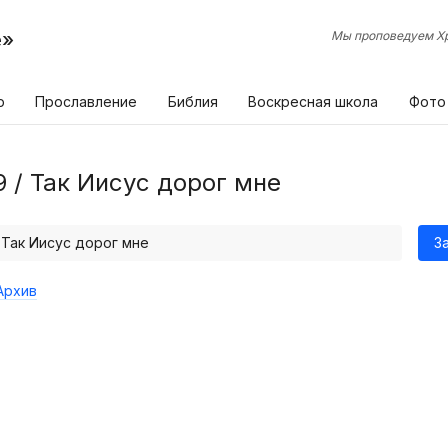
е»
Мы проповедуем Хр
р
Прославление
Библия
Воскресная школа
Фото
9 / Так Иисус дорог мне
/ Так Иисус дорог мне
З
Архив