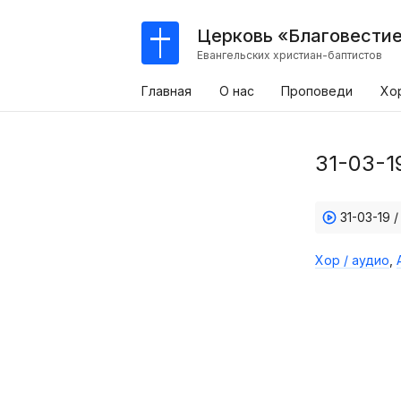
Церковь «Благовести
Евангельских христиан-баптистов
Главная
О нас
Проповеди
Хо
31-03-1
31-03-19 
Хор / аудио
,