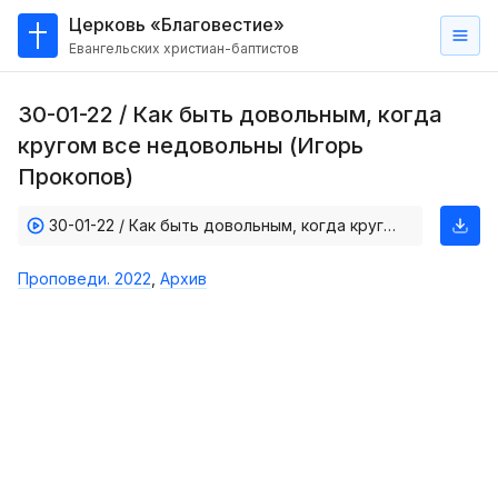
Церковь «Благовестие»
Евангельских христиан-баптистов
Главная
30-01-22 / Как быть довольным, когда
О
кругом все недовольны (Игорь
нас
Прокопов)
Кто такие баптисты?
30-01-22 / Как быть довольным, когда кругом все недовольны (Игорь Прокопов)
Мы на карте
Проповеди. 2022
,
Архив
Проповеди
Пасторское наставление
Проповеди
Серии проповедей
Трансляции