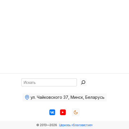
Хор
Прославление
Библия
Воскресная
школа
Фото Воскресной школы
Видео Воскресной школы
Фото
Поиск
Видео
ул. Чайковского 37
,
Минск, Беларусь
Архив
Пожертвования
© 2013—2026
Церковь «Благовестие»