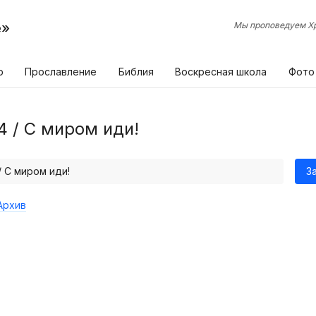
е»
Мы проповедуем Хр
р
Прославление
Библия
Воскресная школа
Фото
4 / С миром иди!
/ С миром иди!
З
Архив