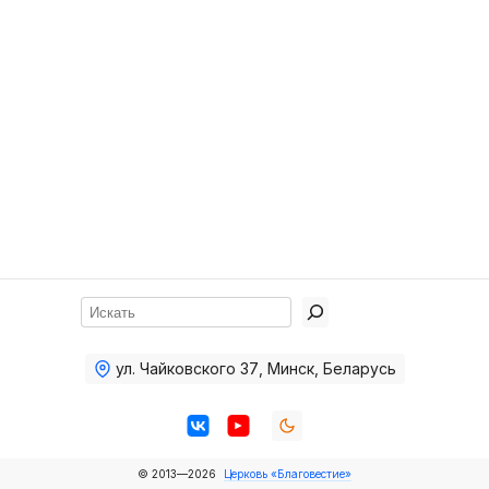
Хор
Прославление
Библия
Воскресная
школа
Фото Воскресной школы
Видео Воскресной школы
Фото
Поиск
Видео
ул. Чайковского 37
,
Минск, Беларусь
Архив
Пожертвования
© 2013—2026
Церковь «Благовестие»