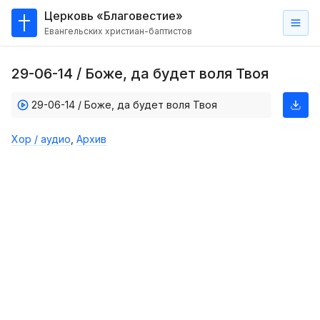
Церковь «Благовестие»
Евангельских христиан-баптистов
Главная
29-06-14 / Боже, да будет воля Твоя
О
нас
29-06-14 / Боже, да будет воля Твоя
Кто такие баптисты?
Хор / аудио
,
Архив
Мы на карте
Проповеди
Пасторское наставление
Проповеди
Серии проповедей
Трансляции