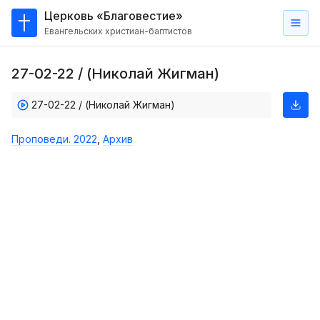
Церковь «Благовестие»
Евангельских христиан-баптистов
Главная
27-02-22 / (Николай Жигман)
О
нас
27-02-22 / (Николай Жигман)
Кто такие баптисты?
Проповеди. 2022
,
Архив
Мы на карте
Проповеди
Пасторское наставление
Проповеди
Серии проповедей
Трансляции