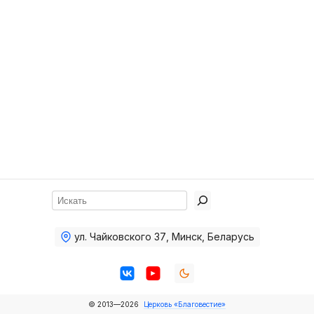
Хор
Прославление
Библия
Воскресная
школа
Фото Воскресной школы
Видео Воскресной школы
Фото
Поиск
Видео
ул. Чайковского 37
,
Минск, Беларусь
Архив
Пожертвования
© 2013—2026
Церковь «Благовестие»