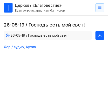
Церковь «Благовестие»
Евангельских христиан-баптистов
Главная
26-05-19 / Господь есть мой свет!
О
нас
26-05-19 / Господь есть мой свет!
Кто такие баптисты?
Хор / аудио
,
Архив
Мы на карте
Проповеди
Пасторское наставление
Проповеди
Серии проповедей
Трансляции