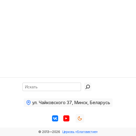
Хор
Прославление
Библия
Воскресная
школа
Фото Воскресной школы
Видео Воскресной школы
Фото
Поиск
Видео
ул. Чайковского 37
,
Минск, Беларусь
Архив
Пожертвования
© 2013—2026
Церковь «Благовестие»