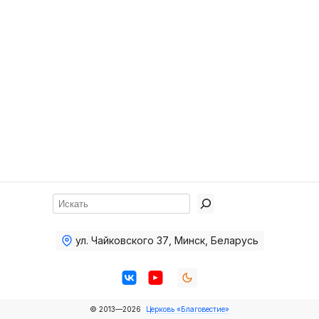
Хор
Прославление
Библия
Воскресная
школа
Фото Воскресной школы
Видео Воскресной школы
Фото
Поиск
Видео
ул. Чайковского 37
,
Минск, Беларусь
Архив
Пожертвования
© 2013—2026
Церковь «Благовестие»