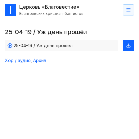
Церковь «Благовестие»
Евангельских христиан-баптистов
Главная
25-04-19 / Уж день прошёл
О
нас
25-04-19 / Уж день прошёл
Кто такие баптисты?
Хор / аудио
,
Архив
Мы на карте
Проповеди
Пасторское наставление
Проповеди
Серии проповедей
Трансляции