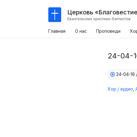
Церковь «Благовести
Евангельских христиан-баптистов
Главная
О нас
Проповеди
Хо
24-04-1
24-04-16 
Хор / аудио
,