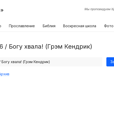
е»
Мы проповедуем Хр
р
Прославление
Библия
Воскресная школа
Фото
6 / Богу хвала! (Грэм Кендрик)
/ Богу хвала! (Грэм Кендрик)
З
Архив