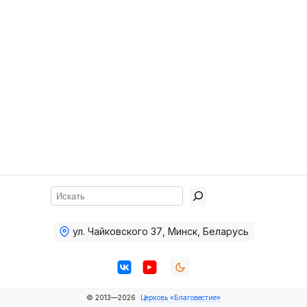
Хор
Прославление
Библия
Воскресная
школа
Фото Воскресной школы
Видео Воскресной школы
Фото
Поиск
Видео
ул. Чайковского 37
,
Минск, Беларусь
Архив
Пожертвования
© 2013—2026
Церковь «Благовестие»