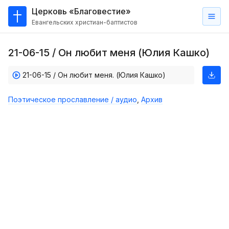
Церковь «Благовестие»
Евангельских христиан-баптистов
Главная
21-06-15 / Он любит меня (Юлия Кашко)
О
нас
21-06-15 / Он любит меня. (Юлия Кашко)
Кто такие баптисты?
Поэтическое прославление / аудио
,
Архив
Мы на карте
Проповеди
Пасторское наставление
Проповеди
Серии проповедей
Трансляции