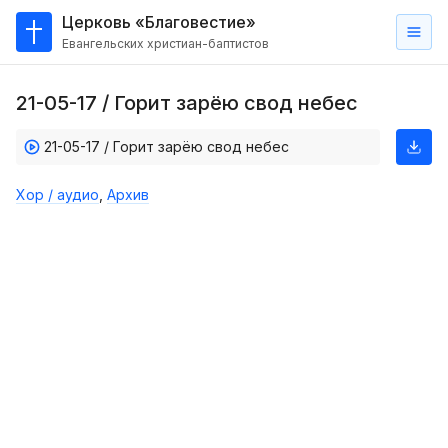
Церковь «Благовестие»
Евангельских христиан-баптистов
Главная
21-05-17 / Горит зарёю свод небес
О
нас
21-05-17 / Горит зарёю свод небес
Кто такие баптисты?
Хор / аудио
,
Архив
Мы на карте
Проповеди
Пасторское наставление
Проповеди
Серии проповедей
Трансляции