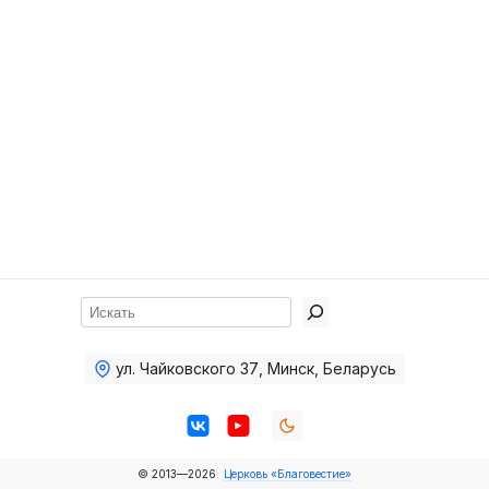
Хор
Прославление
Библия
Воскресная
школа
Фото Воскресной школы
Видео Воскресной школы
Фото
Поиск
Видео
ул. Чайковского 37
,
Минск, Беларусь
Архив
Пожертвования
© 2013—2026
Церковь «Благовестие»