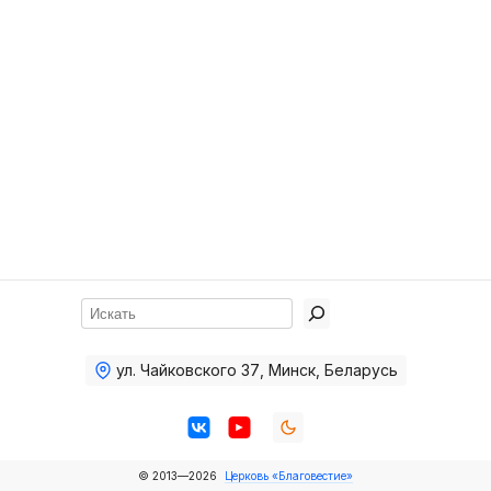
Хор
Прославление
Библия
Воскресная
школа
Фото Воскресной школы
Видео Воскресной школы
Фото
Поиск
Видео
ул. Чайковского 37
,
Минск, Беларусь
Архив
Пожертвования
© 2013—2026
Церковь «Благовестие»