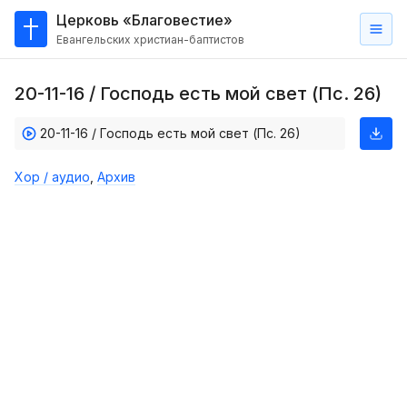
Церковь «Благовестие»
Евангельских христиан-баптистов
Главная
20-11-16 / Господь есть мой свет (Пс. 26)
О
нас
20-11-16 / Господь есть мой свет (Пс. 26)
Кто такие баптисты?
Хор / аудио
,
Архив
Мы на карте
Проповеди
Пасторское наставление
Проповеди
Серии проповедей
Трансляции