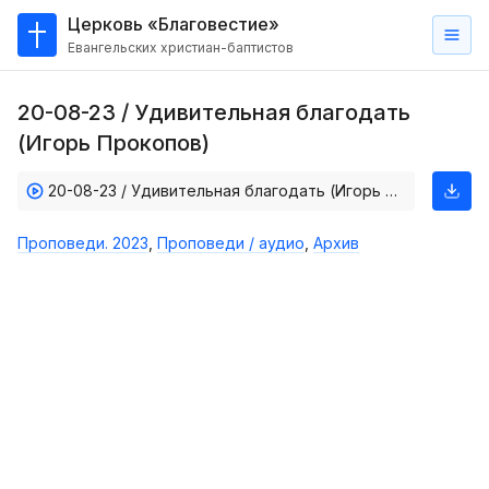
Церковь «Благовестие»
Евангельских христиан-баптистов
Главная
20-08-23 / Удивительная благодать
О
(Игорь Прокопов)
нас
20-08-23 / Удивительная благодать (Игорь Прокопов)
Кто такие баптисты?
Мы на карте
Проповеди. 2023
,
Проповеди / аудио
,
Архив
Проповеди
Пасторское наставление
Проповеди
Серии проповедей
Трансляции