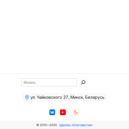
Хор
Прославление
Библия
Воскресная
школа
Фото Воскресной школы
Видео Воскресной школы
Фото
Поиск
Видео
ул. Чайковского 37
,
Минск, Беларусь
Архив
Пожертвования
© 2013—2026
Церковь «Благовестие»