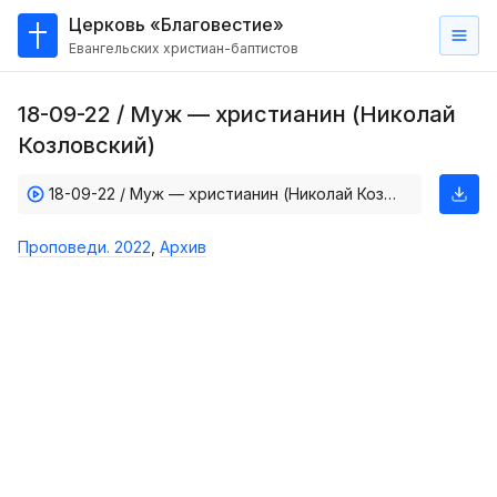
Церковь «Благовестие»
Евангельских христиан-баптистов
Главная
18-09-22 / Муж — христианин (Николай
О
Козловский)
нас
18-09-22 / Муж — христианин (Николай Козловский)
Кто такие баптисты?
Мы на карте
Проповеди. 2022
,
Архив
Проповеди
Пасторское наставление
Проповеди
Серии проповедей
Трансляции