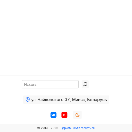
Хор
Прославление
Библия
Воскресная
школа
Фото Воскресной школы
Видео Воскресной школы
Фото
Поиск
Видео
ул. Чайковского 37
,
Минск, Беларусь
Архив
Пожертвования
© 2013—2026
Церковь «Благовестие»