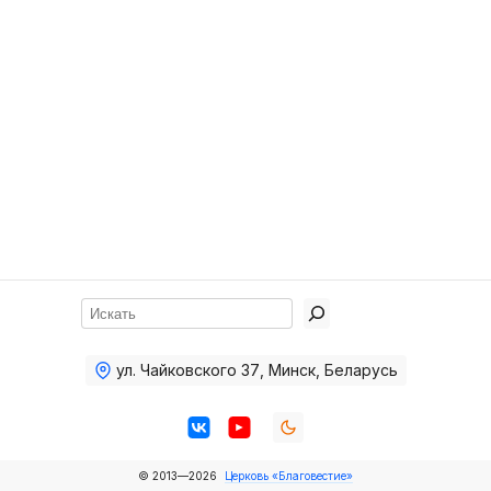
Хор
Прославление
Библия
Воскресная
школа
Фото Воскресной школы
Видео Воскресной школы
Фото
Поиск
Видео
ул. Чайковского 37
,
Минск, Беларусь
Архив
Пожертвования
© 2013—2026
Церковь «Благовестие»