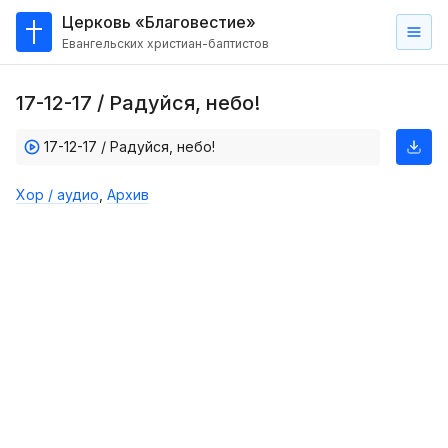
Церковь «Благовестие»
Евангельских христиан-баптистов
Главная
17-12-17 / Радуйся, небо!
О
нас
17-12-17 / Радуйся, небо!
Кто такие баптисты?
Хор / аудио
,
Архив
Мы на карте
Проповеди
Пасторское наставление
Проповеди
Серии проповедей
Трансляции