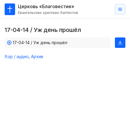
Церковь «Благовестие»
Евангельских христиан-баптистов
Главная
17-04-14 / Уж день прошёл
О
нас
17-04-14 / Уж день прошёл
Кто такие баптисты?
Хор / аудио
,
Архив
Мы на карте
Проповеди
Пасторское наставление
Проповеди
Серии проповедей
Трансляции