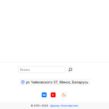
Хор
Прославление
Библия
Воскресная
школа
Фото Воскресной школы
Видео Воскресной школы
Фото
Поиск
Видео
ул. Чайковского 37
,
Минск, Беларусь
Архив
Пожертвования
© 2013—2026
Церковь «Благовестие»