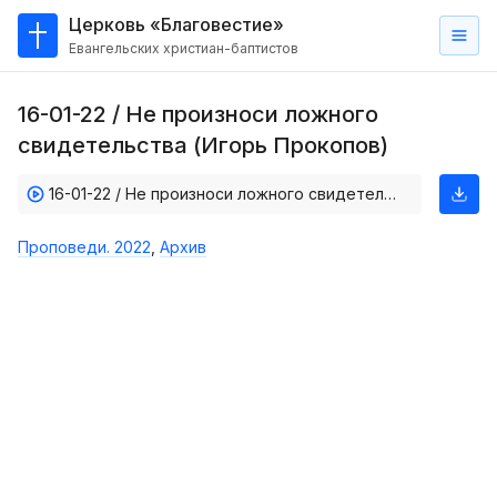
Церковь «Благовестие»
Евангельских христиан-баптистов
Главная
16-01-22 / Не произноси ложного
О
свидетельства (Игорь Прокопов)
нас
16-01-22 / Не произноси ложного свидетельства (Игорь Прокопов)
Кто такие баптисты?
Мы на карте
Проповеди. 2022
,
Архив
Проповеди
Пасторское наставление
Проповеди
Серии проповедей
Трансляции