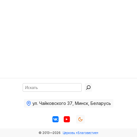
Хор
Прославление
Библия
Воскресная
школа
Фото Воскресной школы
Видео Воскресной школы
Фото
Поиск
Видео
ул. Чайковского 37
,
Минск, Беларусь
Архив
Пожертвования
© 2013—2026
Церковь «Благовестие»