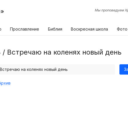
е»
Мы проповедуем Хр
р
Прославление
Библия
Воскресная школа
Фото
8 / Встречаю на коленях новый день
/ Встречаю на коленях новый день
З
Архив