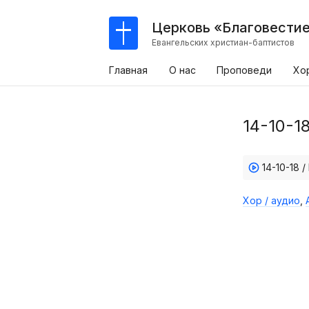
Церковь «Благовести
Евангельских христиан-баптистов
Главная
О нас
Проповеди
Хо
14-10-1
14-10-18 
Хор / аудио
,