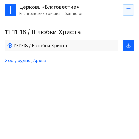
Церковь «Благовестие»
Евангельских христиан-баптистов
Главная
11-11-18 / В любви Христа
О
нас
11-11-18 / В любви Христа
Кто такие баптисты?
Хор / аудио
,
Архив
Мы на карте
Проповеди
Пасторское наставление
Проповеди
Серии проповедей
Трансляции