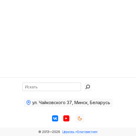
Хор
Прославление
Библия
Воскресная
школа
Фото Воскресной школы
Видео Воскресной школы
Фото
Поиск
Видео
ул. Чайковского 37
,
Минск, Беларусь
Архив
Пожертвования
© 2013—2026
Церковь «Благовестие»