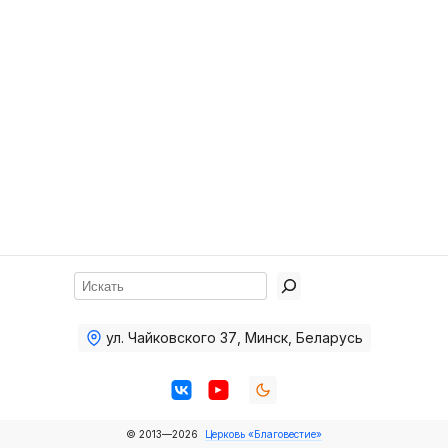
Хор
Прославление
Библия
Воскресная
школа
Фото Воскресной школы
Видео Воскресной школы
Фото
Поиск
Видео
ул. Чайковского 37
,
Минск, Беларусь
Архив
Пожертвования
© 2013—2026
Церковь «Благовестие»