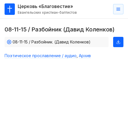
Церковь «Благовестие»
Евангельских христиан-баптистов
Главная
08-11-15 / Разбойник (Давид Коленков)
О
нас
08-11-15 / Разбойник. (Давид Коленков)
Кто такие баптисты?
Поэтическое прославление / аудио
,
Архив
Мы на карте
Проповеди
Пасторское наставление
Проповеди
Серии проповедей
Трансляции