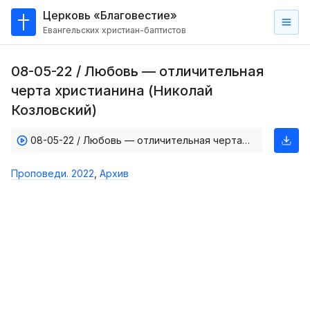
Церковь «Благовестие»
Евангельских христиан-баптистов
Главная
08-05-22 / Любовь — отличительная
О
черта христианина (Николай
нас
Козловский)
Кто такие баптисты?
08-05-22 / Любовь — отличительная черта христианина (Николай Козловский)
Мы на карте
Проповеди. 2022
,
Архив
Проповеди
Пасторское наставление
Проповеди
Серии проповедей
Трансляции