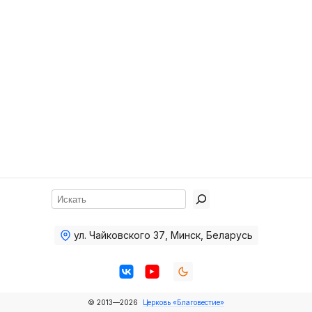
Хор
Прославление
Библия
Воскресная
школа
Фото Воскресной школы
Видео Воскресной школы
Фото
Поиск
Видео
ул. Чайковского 37
,
Минск, Беларусь
Архив
Пожертвования
© 2013—2026
Церковь «Благовестие»