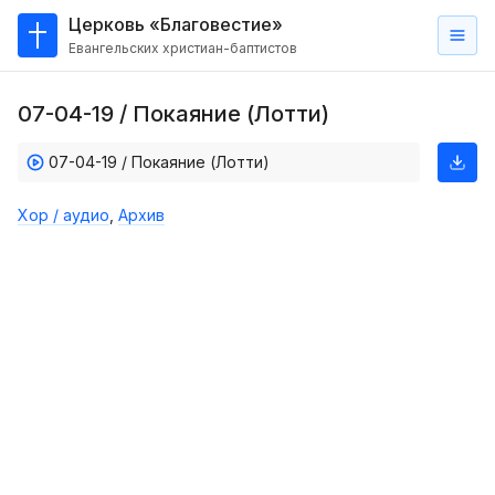
Церковь «Благовестие»
Евангельских христиан-баптистов
Главная
07-04-19 / Покаяние (Лотти)
О
нас
07-04-19 / Покаяние (Лотти)
Кто такие баптисты?
Хор / аудио
,
Архив
Мы на карте
Проповеди
Пасторское наставление
Проповеди
Серии проповедей
Трансляции