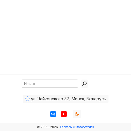
Хор
Прославление
Библия
Воскресная
школа
Фото Воскресной школы
Видео Воскресной школы
Фото
Поиск
Видео
ул. Чайковского 37
,
Минск, Беларусь
Архив
Пожертвования
© 2013—2026
Церковь «Благовестие»