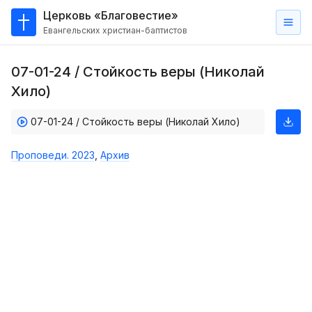
Церковь «Благовестие»
Евангельских христиан-баптистов
Главная
07-01-24 / Стойкость веры (Николай
О
Хило)
нас
07-01-24 / Стойкость веры (Николай Хило)
Кто такие баптисты?
Мы на карте
Проповеди. 2023
,
Архив
Проповеди
Пасторское наставление
Проповеди
Серии проповедей
Трансляции