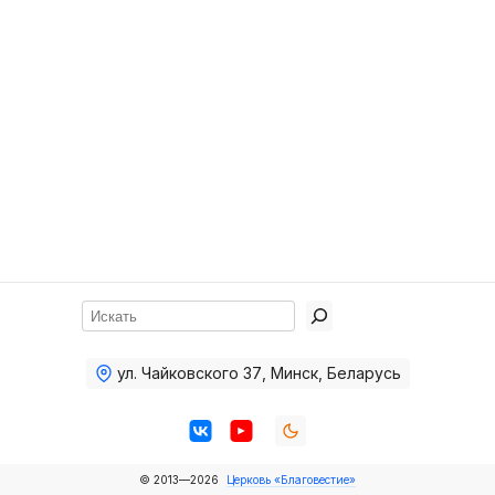
Хор
Прославление
Библия
Воскресная
школа
Фото Воскресной школы
Видео Воскресной школы
Фото
Поиск
Видео
ул. Чайковского 37
,
Минск, Беларусь
Архив
Пожертвования
© 2013—2026
Церковь «Благовестие»