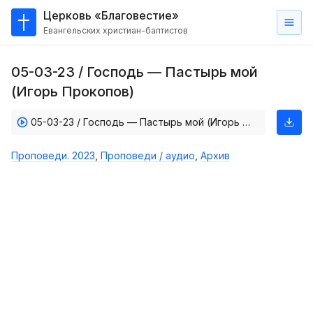
Церковь «Благовестие»
Евангельских христиан-баптистов
Главная
05-03-23 / Господь — Пастырь мой
О
(Игорь Прокопов)
нас
05-03-23 / Господь — Пастырь мой (Игорь Прокопов)
Кто такие баптисты?
Мы на карте
Проповеди. 2023
,
Проповеди / аудио
,
Архив
Проповеди
Пасторское наставление
Проповеди
Серии проповедей
Трансляции