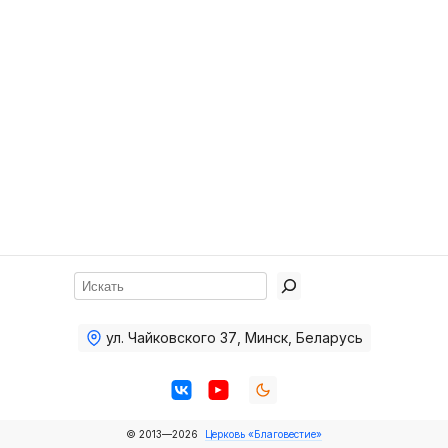
Хор
Прославление
Библия
Воскресная
школа
Фото Воскресной школы
Видео Воскресной школы
Фото
Поиск
Видео
ул. Чайковского 37
,
Минск, Беларусь
Архив
Пожертвования
© 2013—2026
Церковь «Благовестие»