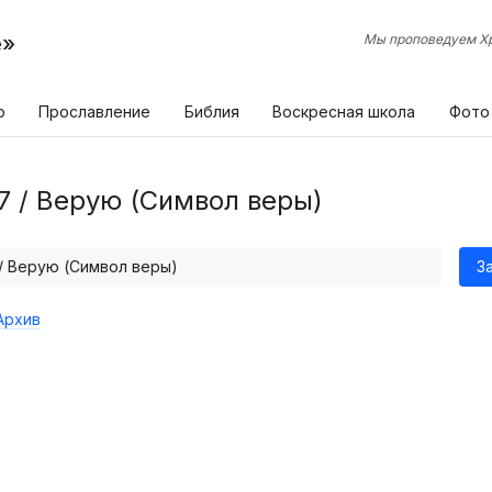
е»
Мы проповедуем Хр
р
Прославление
Библия
Воскресная школа
Фото
7 / Верую (Символ веры)
 / Верую (Символ веры)
З
Архив