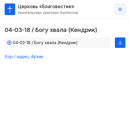
Церковь «Благовестие»
Евангельских христиан-баптистов
Главная
04-03-18 / Богу хвала (Кендрик)
О
нас
04-03-18 / Богу хвала (Кендрик)
Кто такие баптисты?
Хор / аудио
,
Архив
Мы на карте
Проповеди
Пасторское наставление
Проповеди
Серии проповедей
Трансляции