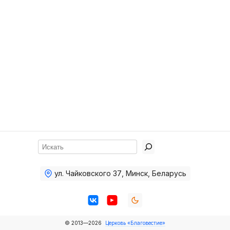
Хор
Прославление
Библия
Воскресная
школа
Фото Воскресной школы
Видео Воскресной школы
Фото
Поиск
Видео
ул. Чайковского 37
,
Минск, Беларусь
Архив
Пожертвования
© 2013—2026
Церковь «Благовестие»