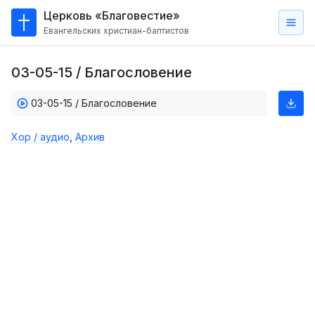
Церковь «Благовестие»
Евангельских христиан-баптистов
Главная
03-05-15 / Благословение
О
нас
03-05-15 / Благословение
Кто такие баптисты?
Хор / аудио
,
Архив
Мы на карте
Проповеди
Пасторское наставление
Проповеди
Серии проповедей
Трансляции