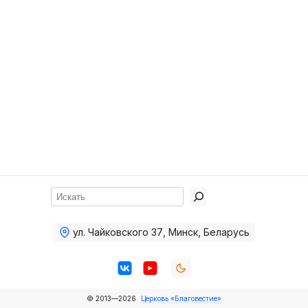
Хор
Прославление
Библия
Воскресная
школа
Фото Воскресной школы
Видео Воскресной школы
Фото
Поиск
Видео
ул. Чайковского 37
,
Минск, Беларусь
Архив
Пожертвования
© 2013—2026
Церковь «Благовестие»