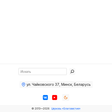
Хор
Прославление
Библия
Воскресная
школа
Фото Воскресной школы
Видео Воскресной школы
Фото
Поиск
Видео
ул. Чайковского 37
,
Минск, Беларусь
Архив
Пожертвования
© 2013—2026
Церковь «Благовестие»