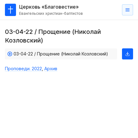
Церковь «Благовестие»
Евангельских христиан-баптистов
Главная
03-04-22 / Прощение (Николай
О
Козловский)
нас
03-04-22 / Прощение (Николай Козловский)
Кто такие баптисты?
Мы на карте
Проповеди. 2022
,
Архив
Проповеди
Пасторское наставление
Проповеди
Серии проповедей
Трансляции