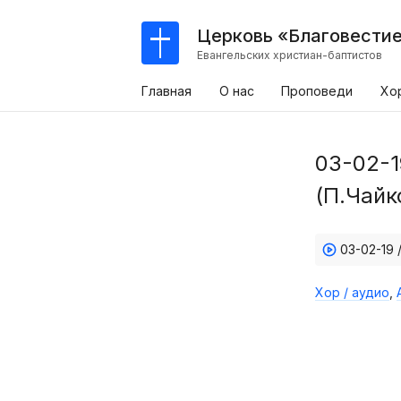
Церковь «Благовести
Евангельских христиан-баптистов
Главная
О нас
Проповеди
Хо
03-02-1
(П.Чайк
03-02-19 
Хор / аудио
,