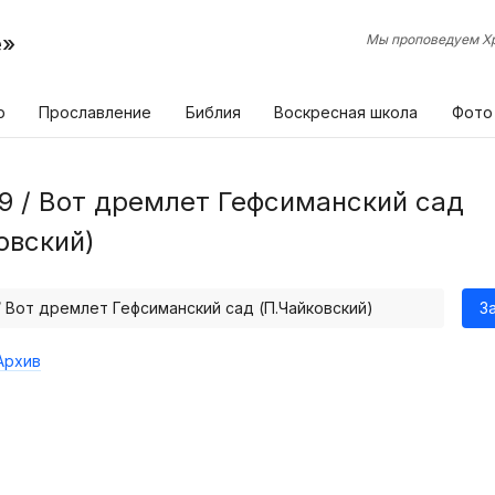
е»
Мы проповедуем Хр
р
Прославление
Библия
Воскресная школа
Фото
9 / Вот дремлет Гефсиманский сад
овский)
/ Вот дремлет Гефсиманский сад (П.Чайковский)
З
Архив