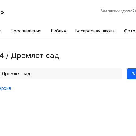
е»
Мы проповедуем Хр
р
Прославление
Библия
Воскресная школа
Фото
4 / Дремлет сад
 / Дремлет сад
З
Архив