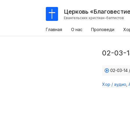
Церковь «Благовести
Евангельских христиан-баптистов
Главная
О нас
Проповеди
Хо
02-03-1
02-03-14
Хор / аудио
,